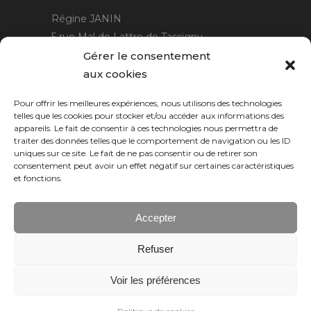
Régine JANIN
5 rue Mal de Lattre de Tassigny
21220 Gevrey Chambertin
Gérer le consentement
06 15 15 80 29
aux cookies
contact@rjcreation.com
Pour offrir les meilleures expériences, nous utilisons des technologies
Horaires :
sur rendez-vous
.
telles que les cookies pour stocker et/ou accéder aux informations des
appareils. Le fait de consentir à ces technologies nous permettra de
traiter des données telles que le comportement de navigation ou les ID
uniques sur ce site. Le fait de ne pas consentir ou de retirer son
consentement peut avoir un effet négatif sur certaines caractéristiques
et fonctions.
Accepter
Refuser
Numeric Web
Dijon
Voir les préférences
© 2026 RJ création, tous droits réservés.