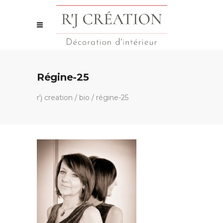
Régine-25
r'j creation
/
bio
/
régine-25