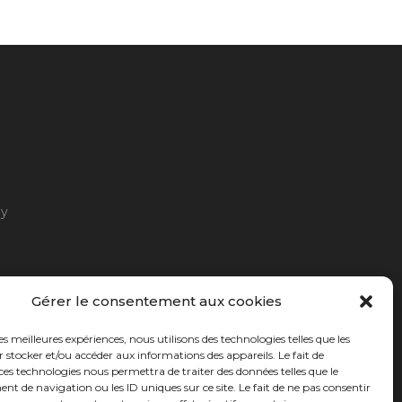
ny
Gérer le consentement aux cookies
les meilleures expériences, nous utilisons des technologies telles que les
 stocker et/ou accéder aux informations des appareils. Le fait de
ces technologies nous permettra de traiter des données telles que le
 de navigation ou les ID uniques sur ce site. Le fait de ne pas consentir