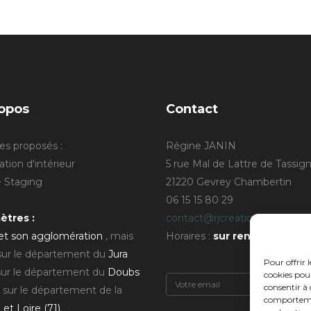
opos
Contact
es proposés :
Régine JANIN
tion d'intérieur
5 rue Mal de Lattre de Tassig
Staging
21220 Gevrey Chambertin
06 15 15 80 29
ètres :
contact@rjcreation.com
 et son agglomération
, mais
Horaires :
sur rendez-vous
.
 sur le département du
Jura
Pour offrir 
sur le département du
Doubs
cookies pour
consentir à 
 sur le département de la
comportement
et Loire (71)
.