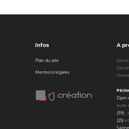
infos
A pr
Plan du site
Servic
Décora
Mentions légales
Home 
Périm
Dijon
aussi
(39)
, 
(25)
et
Saône 