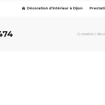
Décoration d’intérieur à Dijon
Prestat
474
r'j creation
/
décor