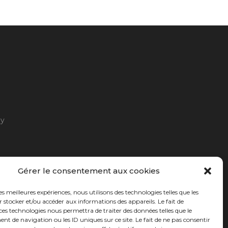
ny
Gérer le consentement aux cookies
les meilleures expériences, nous utilisons des technologies telles que les
 stocker et/ou accéder aux informations des appareils. Le fait de
ces technologies nous permettra de traiter des données telles que le
 de navigation ou les ID uniques sur ce site. Le fait de ne pas consentir