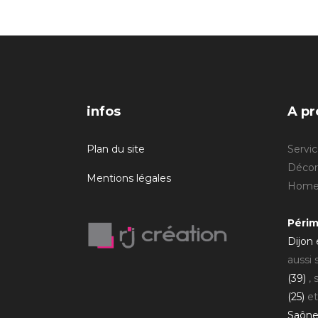
infos
A pr
Plan du site
Servic
Décora
Mentions légales
Home 
Périm
Dijon
aussi
(39)
, 
(25)
et
Saône 