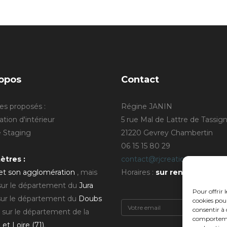
opos
Contact
es proposés :
Régine JANIN
tion d'intérieur
5 rue Mal de Lattre de Tassig
Staging
21220 Gevrey Chambertin
06 15 15 80 29
ètres :
contact@rjcreation.com
 et son agglomération
, mais
Horaires :
sur rendez-vous
.
 sur le département du
Jura
Pour offrir 
sur le département du
Doubs
cookies pour
consentir à 
 sur le département de la
comportement
et Loire (71)
.