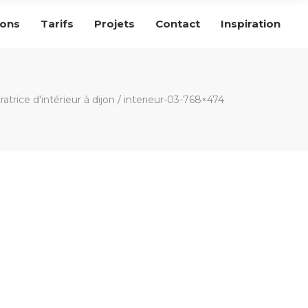
ions
Tarifs
Projets
Contact
Inspiration
atrice d'intérieur à dijon
/
interieur-03-768×474