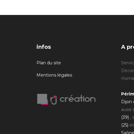
infos
A pr
Plan du site
Servic
Décora
Mentions légales
Home 
Périm
Dijon
aussi
(39)
, 
(25)
et
Saône 