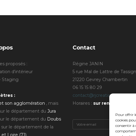
opos
Contact
es proposés :
Régine JANIN
tion d'intérieur
5 rue Mal de Lattre de Tassig
Staging
21220 Gevrey Chambertin
06 15 15 80 29
ètres :
contact@rjcreation.com
 et son agglomération
, mais
Horaires :
sur rendez-vous
.
 sur le département du
Jura
Pour offrir 
sur le département du
Doubs
cookies pour
consentir à 
 sur le département de la
comportement
et Loire (71)
.