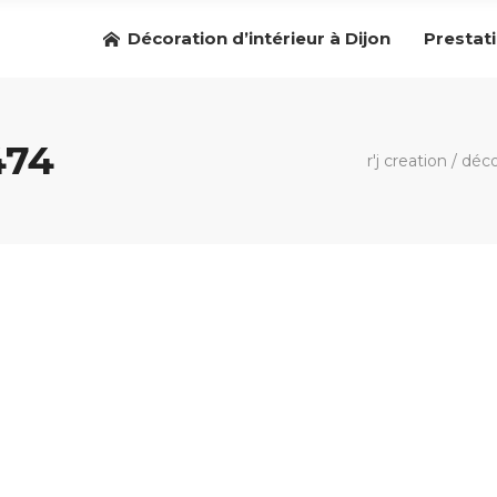
Décoration d’intérieur à Dijon
Prestat
474
r'j creation
/
déco