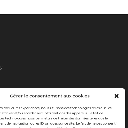
ny
Gérer le consentement aux cookies
les meilleures expériences, nous utilisons des technologies telles que les
 stocker et/ou accéder aux informations des appareils. Le fait de
ces technologies nous permettra de traiter des données telles que le
 de navigation ou les ID uniques sur ce site. Le fait de ne pas consentir