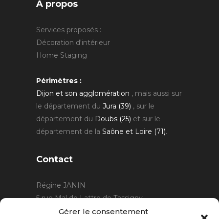
A propos
Services proposés :
Décoration d'intérieur
Home Staging
Périmètres :
Dijon et son agglomération
, mais aussi sur
le département du
Jura (39)
, sur le
département du
Doubs (25)
et sur le
département de la
Saône et Loire (71)
.
Contact
Régine JANIN
5 rue Mal de Lattre de Tassigny
21220 Gevrey Chambertin
Gérer le consentement