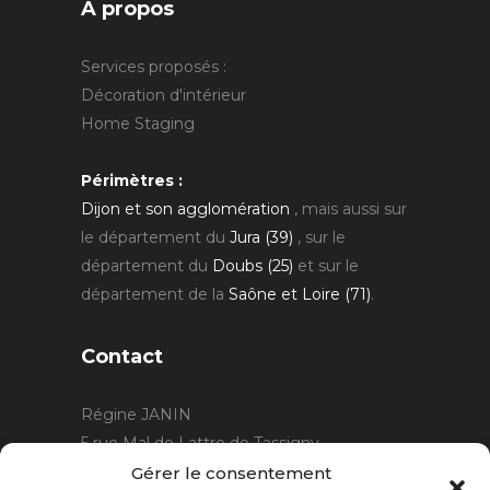
A propos
Services proposés :
Décoration d'intérieur
Home Staging
Périmètres :
Dijon et son agglomération
, mais aussi sur
le département du
Jura (39)
, sur le
département du
Doubs (25)
et sur le
département de la
Saône et Loire (71)
.
Contact
Régine JANIN
5 rue Mal de Lattre de Tassigny
21220 Gevrey Chambertin
Gérer le consentement