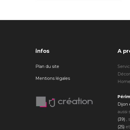
infos
A pr
Plan du site
Servic
Décora
Mentions légales
Home 
Périm
Dijon
aussi
(39)
, 
(25)
et