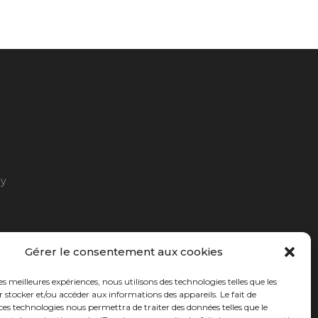
ny
Gérer le consentement aux cookies
les meilleures expériences, nous utilisons des technologies telles que les
 stocker et/ou accéder aux informations des appareils. Le fait de
ces technologies nous permettra de traiter des données telles que le