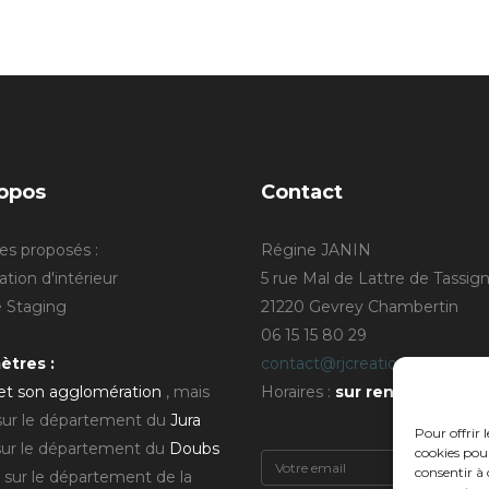
opos
Contact
es proposés :
Régine JANIN
tion d'intérieur
5 rue Mal de Lattre de Tassig
Staging
21220 Gevrey Chambertin
06 15 15 80 29
ètres :
contact@rjcreation.com
 et son agglomération
, mais
Horaires :
sur rendez-vous
.
 sur le département du
Jura
Pour offrir 
sur le département du
Doubs
cookies pour
consentir à 
 sur le département de la