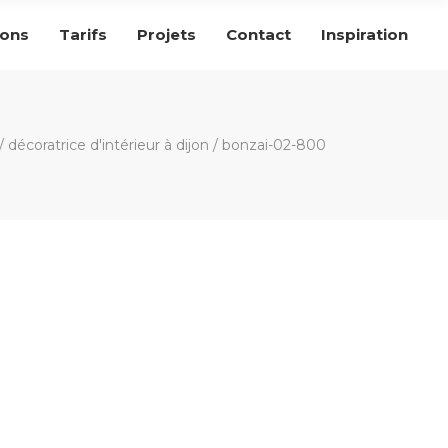
ions
Tarifs
Projets
Contact
Inspiration
/
décoratrice d'intérieur à dijon
/
bonzai-02-800