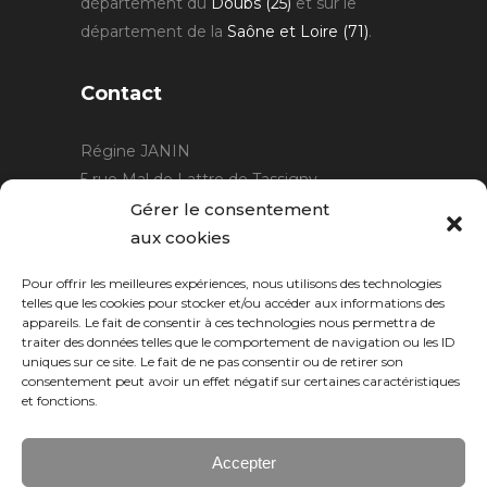
département du
Doubs (25)
et sur le
département de la
Saône et Loire (71)
.
Contact
Régine JANIN
5 rue Mal de Lattre de Tassigny
21220 Gevrey Chambertin
Gérer le consentement
06 15 15 80 29
aux cookies
contact@rjcreation.com
Pour offrir les meilleures expériences, nous utilisons des technologies
Horaires :
sur rendez-vous
.
telles que les cookies pour stocker et/ou accéder aux informations des
appareils. Le fait de consentir à ces technologies nous permettra de
traiter des données telles que le comportement de navigation ou les ID
uniques sur ce site. Le fait de ne pas consentir ou de retirer son
consentement peut avoir un effet négatif sur certaines caractéristiques
et fonctions.
Accepter